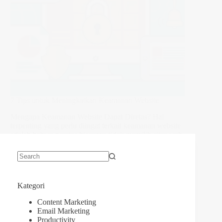
7 Tips untuk Meningkatkan Keamanan Website
Mengapa Keamanan Website Dapat Diretas? Hal
terpenting yang perlu diingat terkait keamanan website
adalah bahwa peretas biasanya tidak memilih situs web
mana yang akan diretas.…
No
results
Kategori
Content Marketing
Email Marketing
Productivity